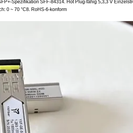
 SFP+-Spezifikation SFF-84314. Hot Plug-fähig 5,3,3 V Einzels
ch: 0 ~ 70 °C8. RoHS-6-konform