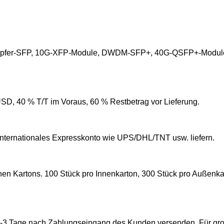
upfer-SFP, 10G-XFP-Module, DWDM-SFP+, 40G-QSFP+-Modul
D, 40 % T/T im Voraus, 60 % Restbetrag vor Lieferung.
internationales Expresskonto wie UPS/DHL/TNT usw. liefern.
nen Kartons. 100 Stück pro Innenkarton, 300 Stück pro Außenka
 1-3 Tage nach Zahlungseingang des Kunden versenden. Für g