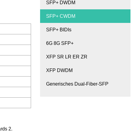
SFP+ DWDM
SFP+ CWDM
SFP+ BIDIs
6G 8G SFP+
XFP SR LR ER ZR
XFP DWDM
Generisches Dual-Fiber-SFP
rds 2.