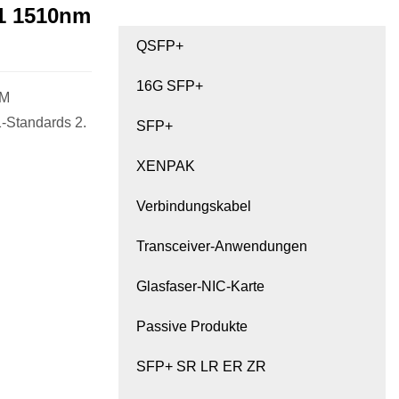
1 1510nm
QSFP+
16G SFP+
DM
1-Standards 2.
SFP+
XENPAK
Verbindungskabel
Transceiver-Anwendungen
Glasfaser-NIC-Karte
Passive Produkte
SFP+ SR LR ER ZR