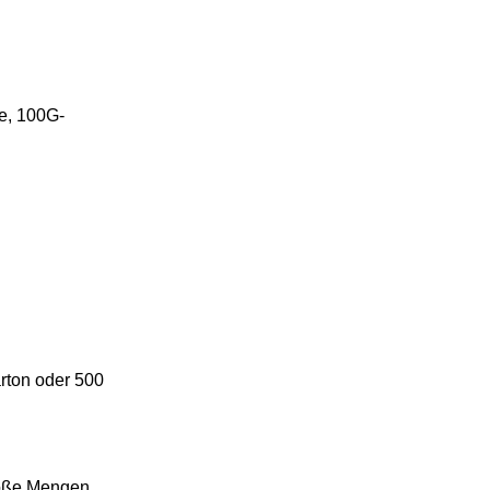
e, 100G-
rton oder 500
roße Mengen